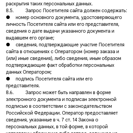
Согласие на обработку персональных данных
раскрытия таких персональных данных.
Условия использования онлайн‑сервиса «ЛОГИС»
8.5. Запрос Посетителя сайта должен содержать:
Порядок оформления, оплаты, оказания услуг и
● номер основного документа, удостоверяющего
возврата денежных средств
личность Посетителя сайта или его представителя,
сведения о дате выдачи указанного документа и
выдавшем его органе;
● сведения, подтверждающие участие Посетителя
сайта в отношениях с Оператором (номер заказа и
(или) иные сведения), либо сведения, иным образом
подтверждающие факт обработки персональных
данных Оператором;
● подпись Посетителя сайта или его
представителя.
8.6. Запрос может быть направлен в форме
электронного документа и подписан электронной
подписью в соответствии с законодательством
Российской Федерации. Оператор предоставляет
сведения, указанные в ч. 7 ст. 14 Закона о
персональных данных, в той форме, в которой