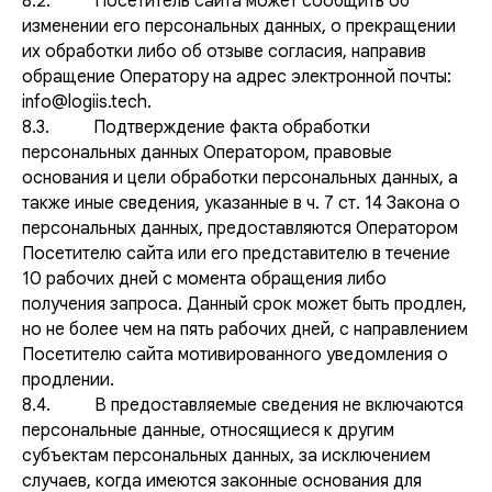
8.2. Посетитель сайта может сообщить об
+7 (903) 799-79-12
изменении его персональных данных, о прекращении
+7 (495) 799-79-12
их обработки либо об отзыве согласия, направив
info@logiis.tech
обращение Оператору на адрес электронной почты:
info@logiis.tech.
8.3. Подтверждение факта обработки
Программное обеспечение предоставляется в виде
персональных данных Оператором, правовые
интернет-сервиса.
основания и цели обработки персональных данных, а
Для его использования не требуется установка
дополнительных компонентов на устройство пользователя.
также иные сведения, указанные в ч. 7 ст. 14 Закона о
персональных данных, предоставляются Оператором
ООО "Цифровое движение"
КПП:
773101001
Посетителю сайта или его представителю в течение
ИНН:
9731145008
ОГРН:
1247700780733
Основной ОКВЭД организации:
10 рабочих дней с момента обращения либо
62.01 Разработка компьютерного программного
получения запроса. Данный срок может быть продлен,
обеспечения;
Местонахождение компании согласно ЕГРЮЛ:
но не более чем на пять рабочих дней, с направлением
121205, г. Москва, вн. тер. г. Муниципальный округ
Посетителю сайта мотивированного уведомления о
Можайский, тер. Инновационного центра
Сколково, ул. Нобеля, д. 7;
продлении.
8.4. В предоставляемые сведения не включаются
персональные данные, относящиеся к другим
О продукте
субъектам персональных данных, за исключением
Политика в отношении обработки персональных
данных
случаев, когда имеются законные основания для